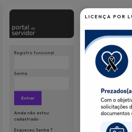
LICENÇA POR 
Registro funcional
Previous
Senha
Entrar
Ainda não estou
cadastrado
Esqueceu Senha ?