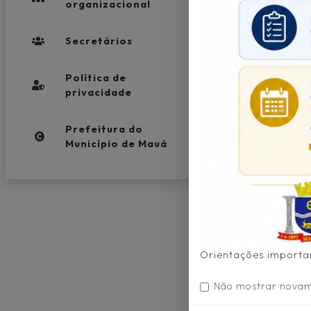
pelo Governo d
organizacional
Igualdade Étnic
erradicar o rac
Secretários
xenofobia e as
históricas A ...
Política de
Ler mais
privacidade
Prefeitura do
Município de Mauá
Orientações importan
Não mostrar nova