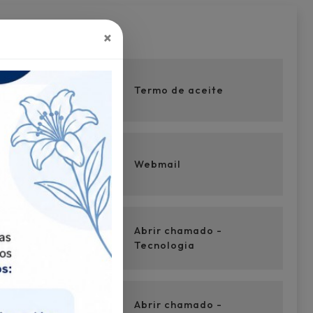
×
Termo de aceite
Next
Webmail
Abrir chamado -
Tecnologia
Abrir chamado -