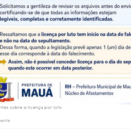
o Brasil focado na
COMPLETA 08/06/2026 (Segu
o-Racial, que busca
feira) ???? Local: Centro de 
ismo estrutural, a
...
 desigualdades
Ler mais
tes sobre a licença por luto
mente