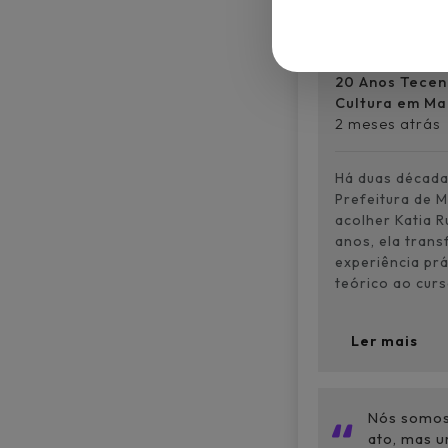
20 Anos Tecen
Cultura em M
2 meses atrás
Há duas década
Prefeitura de 
acolher Katia R
anos, ela tran
experiência pr
teórico ao cursa
Ler mais
Nós somos 
ato, mas u