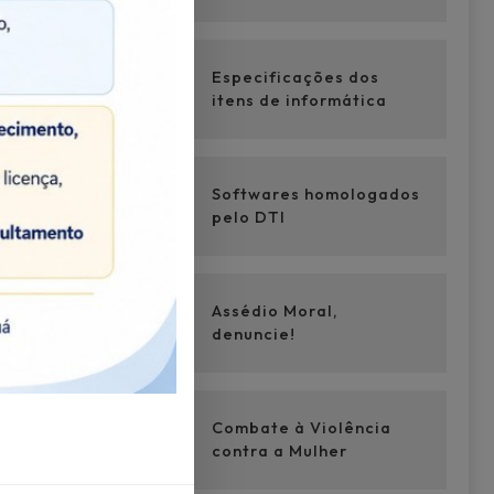
nda-
Formação
Especificações dos
itens de informática
Softwares homologados
pelo DTI
Assédio Moral,
denuncie!
Combate à Violência
contra a Mulher