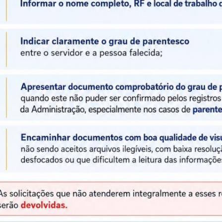
 realiza capacitação
31ª SIPAT
com representante da
2 meses atrás
Desenvolvimento
SEMANA INTERNA DE PREVENÇ
DS) 18 foi proposto
ACIDENTES 2026 PROGRAMAÇ